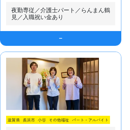
夜勤専従／介護士パート／らんまん鶴
見／入職祝い金あり
滋賀県
長浜市
小谷
その他福祉
パート・アルバイト