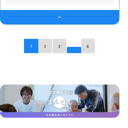
1
2
3
6
…