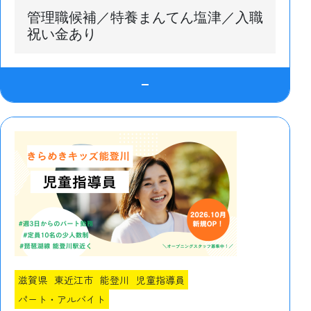
管理職候補／特養まんてん塩津／入職
祝い金あり
滋賀県
東近江市
能登川
児童指導員
パート・アルバイト