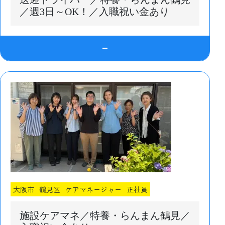
／週3日～OK！／入職祝い金あり
大阪市
鶴見区
ケアマネージャー
正社員
施設ケアマネ／特養・らんまん鶴見／