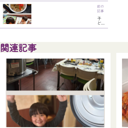
前の
記事
子
ど
も
食
堂
を
関連記事
開
催
し
ま
し
た
♪