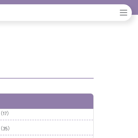
17）
35）