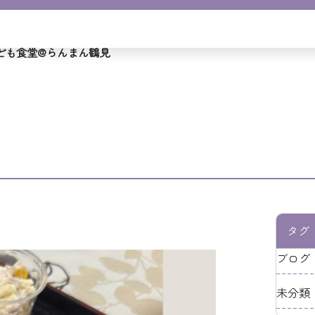
ども食堂@らんまん鶴見
タグ
ブログ（
未分類（