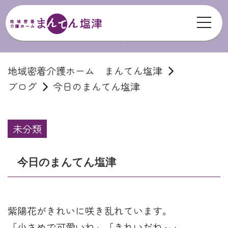
toggl
ブログ
地域密着介護ホーム まんてん塩津
ブログ
今日のまんてん塩津
未分類
今日のまんてん塩津
紫陽花がきれいに咲き乱れています。
「小さめで可愛いね」「きれいだね～」