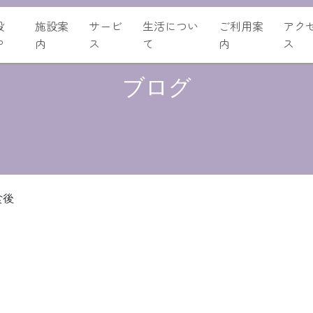
設
施設案
サービ
生活につい
ご利用案
アク
P
内
ス
て
内
ス
ブログ
食後