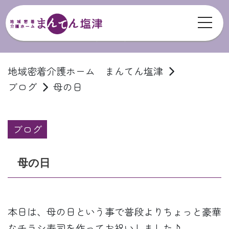
toggl
ブログ
地域密着介護ホーム まんてん塩津
ブログ
母の日
ブログ
母の日
本日は、母の日という事で普段よりちょっと豪華
なチラシ寿司を作ってお祝いしました♪