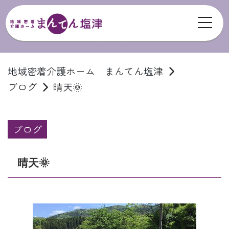
toggl
ブログ
地域密着介護ホーム まんてん塩津
ブログ
晴天🌞
ブログ
晴天🌞