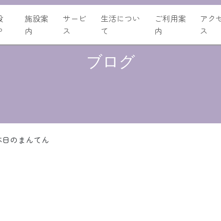
設
施設案
サービ
生活につい
ご利用案
アク
P
内
ス
て
内
ス
ブログ
本日のまんてん