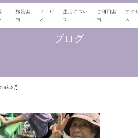
設
施設案
サービ
生活につい
ご利用案
アク
P
内
ス
て
内
ス
ブログ
024年8月