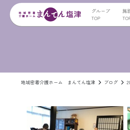
グループ
施
TOP
TO
地域密着介護ホーム まんてん塩津
ブログ
2