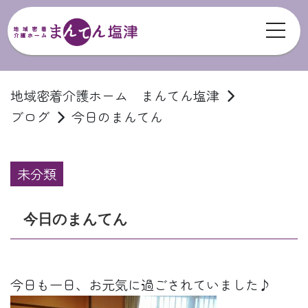
toggl
ブログ
地域密着介護ホーム まんてん塩津
ブログ
今日のまんてん
未分類
今日のまんてん
今日も一日、お元気に過ごされていました♪