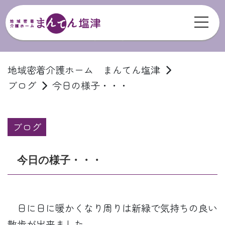
toggl
ブログ
地域密着介護ホーム まんてん塩津
ブログ
今日の様子・・・
ブログ
今日の様子・・・
日に日に暖かくなり周りは新緑で気持ちの良い
散歩が出来ました。