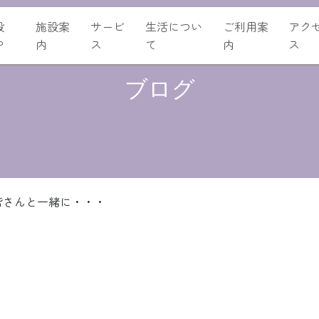
設
施設案
サービ
生活につい
ご利用案
アク
P
内
ス
て
内
ス
ブログ
皆さんと一緒に・・・